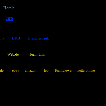
el:
hrs
ank
DKB
Dresdnerbank
Web.de
Team-Ulm
gle
ebay
amazon
leo
Teamviewer
wetteronline