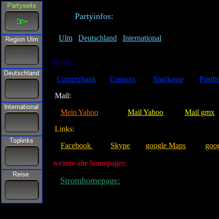
Partyinfos: Hot
Ulm
Deutschland
International
Bank:
Comerzbank
Consors
Sparkasse
Postb
Mail:
Mein Yahoo
Mail Yahoo
Mail gmx
Links:
Facebook
Skype
google Maps
goo
weitere alte homepages:
Stromhomepage: